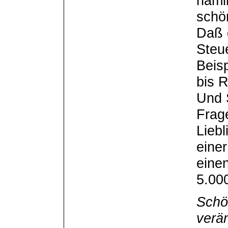
näml
schö
Daß d
Steu
Beis
bis 
Und S
Frag
Lieb
eine
eine
5.000
Schö
verän