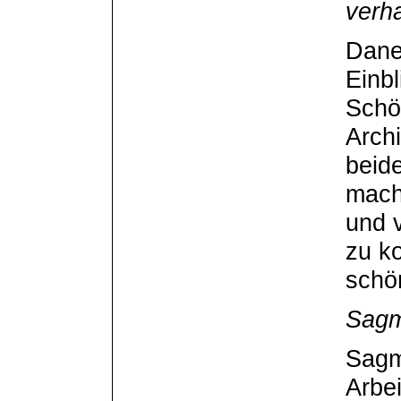
verha
Dane
Einbl
Schö
Arch
beide
mach
und v
zu k
schö
Sagm
Sagm
Arbe