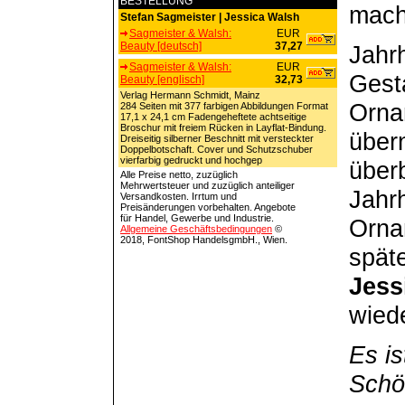
BESTELLUNG
mach
Stefan Sagmeister | Jessica Walsh
Sagmeister & Walsh:
EUR
Beauty [deutsch]
37,27
Jahr
Sagmeister & Walsh:
EUR
Gest
Beauty [englisch]
32,73
Verlag Hermann Schmidt, Mainz
Orna
284 Seiten mit 377 farbigen Abbildungen Format
17,1 x 24,1 cm Fadengeheftete achtseitige
Broschur mit freiem Rücken in Layflat-Bindung.
über
Dreiseitig silberner Beschnitt mit versteckter
Doppelbotschaft. Cover und Schutzschuber
vierfarbig gedruckt und hochgep
über
Alle Preise netto, zuzüglich
Mehrwertsteuer und zuzüglich anteiliger
Jahr
Versandkosten. Irrtum und
Preisänderungen vorbehalten. Angebote
für Handel, Gewerbe und Industrie.
Orna
Allgemeine Geschäftsbedingungen
©
2018, FontShop HandelsgmbH., Wien.
spät
Jess
wied
Es is
Schö