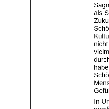
Sagm
als S
Zukun
Schö
Kultu
nicht
viel
durc
habe
Schö
Mensc
Gefü
In U