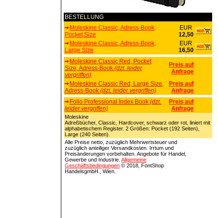
BESTELLUNG
Moleskine Classic, Adress-Book,
EUR
Pocket Size
12,50
Moleskine Classic, Adress-Book,
EUR
Large Size
16,50
Moleskine Classic Red, Pocket
Preis auf
Size, Adress-Book
(dzt. leider
Anfrage
vergriffen)
Moleskine Classic Red, Large Size,
Preis auf
Adress-Book
(dzt. leider vergriffen)
Anfrage
Folio Professional Index Book
(dzt.
Preis auf
leider vergriffen)
Anfrage
Moleskine
Adreßbücher, Classic, Hardcover, schwarz oder rot, liniert mit
alphabetischem Register. 2 Größen: Pocket (192 Seiten),
Large (240 Seiten).
Alle Preise netto, zuzüglich Mehrwertsteuer und
zuzüglich anteiliger Versandkosten. Irrtum und
Preisänderungen vorbehalten. Angebote für Handel,
Gewerbe und Industrie.
Allgemeine
Geschäftsbedingungen
© 2018, FontShop
HandelsgmbH., Wien.