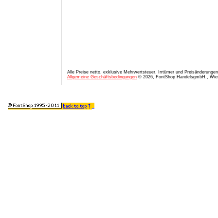
Alle Preise netto, exklusive Mehrwertsteuer. Irrtümer und Preisänderungen
Allgemeine Geschäftsbedingungen
© 2026, FontShop HandelsgmbH., Wie