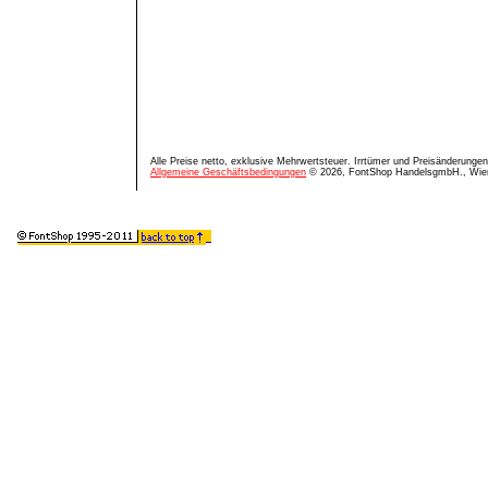
Alle Preise netto, exklusive Mehrwertsteuer. Irrtümer und Preisänderungen
Allgemeine Geschäftsbedingungen
© 2026, FontShop HandelsgmbH., Wie