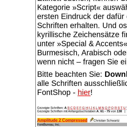
Kategorie »Script« auswäh
ersten Eindruck der dafür
Schriften erhalten. Und o
kyrillische Zeichensätze 
unter »Special & Accents«
Burmesisch, Arabisch ode
wenn nicht – fragen Sie e
Bitte beachten Sie:
Down
alle Schriften ausschließ
FontShop -
hier
!
Gezeigte Schriften:
A
B
C
D
E
F
G
H
I
J
K
L
M
N
O
P
Q
R
S
T
U
Gezeigte Schriften mit Anfangsbuchstaben
A
:
61 - 75
von
138
| 
Amplitude 2 Compressed
Christian Schwartz
FontBureau, Inc.