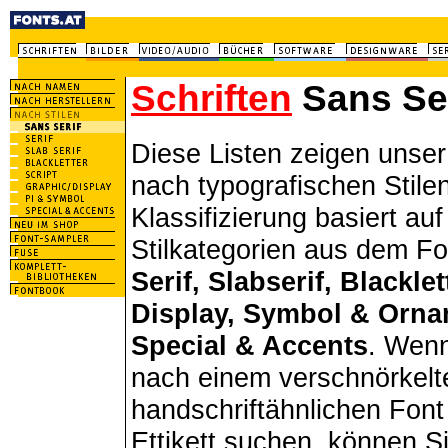
Schriften
Sans Ser
Diese Listen zeigen unse
nach typografischen Stilen
Klassifizierung basiert au
Stilkategorien aus dem F
Serif, Slabserif, Blacklet
Display, Symbol & Orn
Special & Accents
. Wenn
nach einem verschnörkelt
handschriftähnlichen Font 
Ettikett suchen, können Si