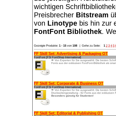
wichtigen Schriftbibliothe
Preisbrecher
Bitstream
üb
von
Linotype
bis hin zur 
FontFont Bibliothek
. We
Gezeigte Produkte:
1 - 15
von
108
| Gehe zu Seite:
1
2
3
4
5
FF Skill Set: Advertising & Packaging OT
FontFont [FSI FontShop International]
Von Experten für Sie ausgewählt: Die besten Schr
Fonts aus der exklusiven FontFont-Bibliothek als sma
FF Skill Set: Corporate & Business OT
FontFont [FSI FontShop International]
Von Experten für Sie ausgewählt: Die besten Schri
Drucksortengestaltung - 92 Fonts aus der exklusiven 
Besonders günstig für Studenten!
FF Skill Set: Editorial & Publishing OT