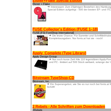
Elsner+Flake Special Edition
Elsner + Flake
Interessant: Zum 15jährigen Bestehen des Hamburge
Special Edition aufgelegt - 500 der besten EF- und ITC
FUSE Collector's Edition (FUSE 1–18)
FUSE [FSI FontShop International]
Die letzte Chance: Für Sammler und Schriftliebhabe
Komplettausgaben. Nur fonts.at hat sie - noch!
Apply_Complete (Type Library)
Apply Design Group
Nur noch kurze Zeit! Alle 110 legendären Apply-Fo
und PC - limitiert auf 500 Stück weltweit, solange der V
Bitstream TypeShop-CD
Bitstream, Inc.
Ein Superangebot, wie Sie es nur noch bei fonts.at 
Schrift!
2 Rebels - Alle Schriften zum Downloaden
2Rebels