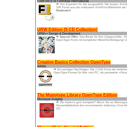
FontFont [FSI FontShop International]
Von Experten für Sie ausgewählt: Die besten Schrift
100 Fonts aus der exklusiven FontFont-Bibliothek als
Studenten!
URW Edition [5 CD Collection]
URW++ Design & Development
Special Offer:
Das Beste für Ihre Ostgeschäfte. 10
OpenType-Fonts mit kompletter West/Ost-Belegung! U
Creative Basics Collection OpenType
Adobe
Ein würdiger Nachfolger: Die 2.329 Fonts der belieb
OpenType-Format für Mac und PC, als preiswerte »Ge
The Monotype Library OpenType Edition
Monotype Imaging
Sie haben's gern komplett? Wenn Sie an Monotype-Sch
Gesamtbibliothek des renommierten britischen Font-He
CD.