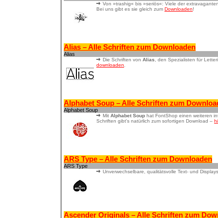
Von »trashig« bis »seriös«: Viele der extravagante
Bei uns gibt es sie gleich zum
Downloaden
!
Alias – Alle Schriften zum Downloaden
Alias
Die Schriften von
Alias
, den Spezialisten für Lett
downloaden
.
Alphabet Soup – Alle Schriften zum Downlo
Alphabet Soup
Mit
Alphabet Soup
hat FontShop einen weiteren i
Schriften gibt's natürlich zum sofortigen Download –
hi
ARS Type – Alle Schriften zum Downloaden
ARS Type
Unverwechselbare, qualitätsvolle Text- und Display
Ascender Originals – Alle Schriften zum Do