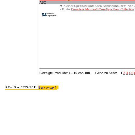
ASC
Kleiner Spezialist unter den Schriftenhäusern, von
z.B. die
Complete Microsoft ClearType Font Collection
Gezeigte Produkte:
1 - 15
von
108
| Gehe zu Seite:
1
2
3
4
5