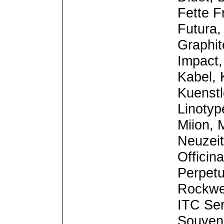
Fette F
Futura,
Graphit
Impact,
Kabel, 
Kuenstl
Linotyp
Miion, 
Neuzei
Officin
Perpetu
Rockwel
ITC Ser
Souveni