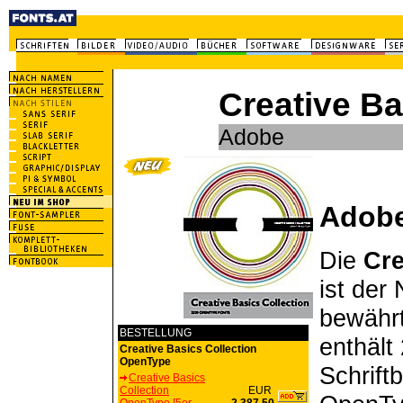
Creative B
Adobe
Adob
Die
Cre
ist der
bewähr
BESTELLUNG
enthält
Creative Basics Collection
OpenType
Schrift
Creative Basics
Collection
EUR