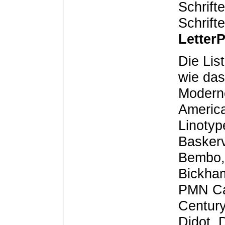
Schrift
Schrift
LetterP
Die List
wie da
Moderne
America
Linotyp
Baskerv
Bembo,
Bickham
PMN Cae
Century
Didot, 