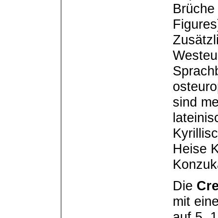
Brüche 
Figures
Zusätzl
Westeur
Sprachb
osteuro
sind me
lateini
Kyrilli
Heise K
Konzuk
Die
Cre
mit ein
auf 5, 