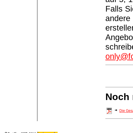
Falls S
andere 
erstelle
Angebot
schreib
only@fo
Noch 
Die Gesa