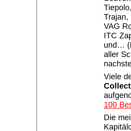
Tiepolo
Trajan,
VAG Ro
ITC Zap
und… (E
aller S
nachste
Viele d
Collec
aufgeno
100 Bes
Die mei
Kapitä