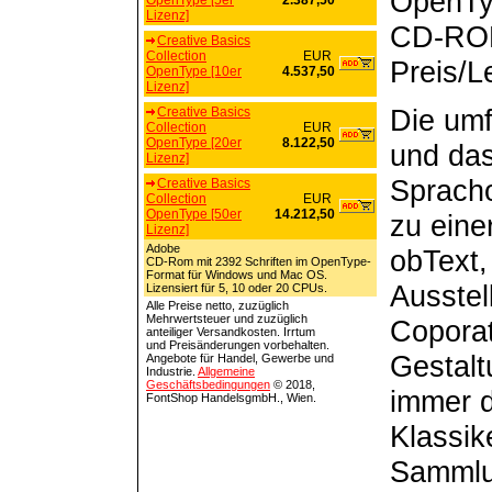
OpenTy
OpenType [5er
2.387,50
Lizenz]
CD-ROM
Creative Basics
Collection
EUR
Preis/L
OpenType [10er
4.537,50
Lizenz]
Die umf
Creative Basics
Collection
EUR
OpenType [20er
8.122,50
und das
Lizenz]
Sprach
Creative Basics
Collection
EUR
OpenType [50er
14.212,50
zu eine
Lizenz]
Adobe
obText,
CD-Rom mit 2392 Schriften im OpenType-
Format für Windows und Mac OS.
Ausstel
Lizensiert für 5, 10 oder 20 CPUs.
Alle Preise netto, zuzüglich
Mehrwertsteuer und zuzüglich
Copora
anteiliger Versandkosten. Irrtum
und Preisänderungen vorbehalten.
Gestalt
Angebote für Handel, Gewerbe und
Industrie.
Allgemeine
Geschäftsbedingungen
© 2018,
immer 
FontShop HandelsgmbH., Wien.
Klassik
Sammlun