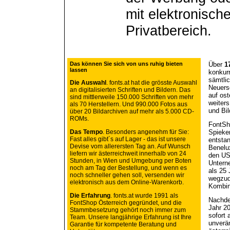
mit elektronisch
Privatbereich.
Das können Sie sich von uns ruhig bieten
Über
1
lassen
konkur
sämtlic
Die Auswahl
. fonts.at hat die grösste Auswahl
Neuers
an digitalisierten Schriften und Bildern. Das
auf ost
sind mittlerweile 150.000 Schriften von mehr
weiter
als 70 Herstellern. Und 990.000 Fotos aus
und Bil
über 20 Bildarchiven auf mehr als 5.000 CD-
ROMs.
FontSh
Das Tempo
. Besonders angenehm für Sie:
Spieke
Fast alles gibt´s auf Lager - das ist unsere
entstan
Devise vom allerersten Tag an. Auf Wunsch
Benelu
liefern wir ästerreichweit innerhalb von 24
den U
Stunden, in Wien und Umgebung per Boten
Untern
noch am Tag der Bestellung, und wenn es
als 25 
noch schneller gehen soll, versenden wir
wegzude
elektronisch aus dem Online-Warenkorb.
Kombina
Die Erfahrung
. fonts.at wurde 1991 als
Nachde
FontShop Österreich gegründet, und die
Jahr 2
Stammbesetzung gehört noch immer zum
sofort 
Team. Unsere langjährige Erfahrung ist Ihre
unverän
Garantie für kompetente Beratung und