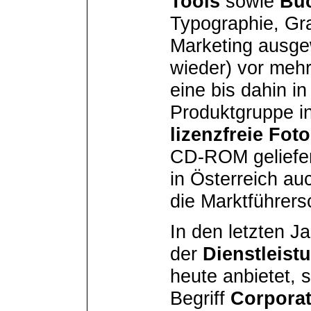
Tools
sowie
Bü
Typographie, Gr
Marketing ausge
wieder) vor mehr
eine bis dahin i
Produktgruppe 
lizenzfreie Foto
CD-ROM geliefert
in Österreich au
die Marktführer
In den letzten J
der
Dienstleist
heute anbietet,
Begriff
Corpora