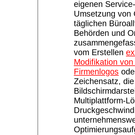
eigenen Service-
Umsetzung von 
täglichen Büroal
Behörden und Or
zusammengefasst
vom Erstellen
ex
Modifikation von
Firmenlogos
ode
Zeichensatz, di
Bildschirmdarste
Multiplattform-L
Druckgeschwindi
unternehmenswe
Optimierungsauf