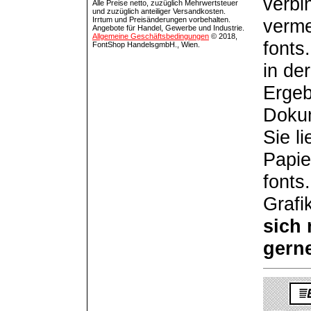
verbi
Alle Preise netto, zuzüglich Mehrwertsteuer
und zuzüglich anteiliger Versandkosten.
Irrtum und Preisänderungen vorbehalten.
verme
Angebote für Handel, Gewerbe und Industrie.
Allgemeine Geschäftsbedingungen
© 2018,
fonts
FontShop HandelsgmbH., Wien.
in de
Ergeb
Dokum
Sie l
Papie
fonts
Grafi
sich
gern