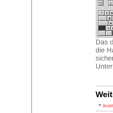
Das d
die Ha
siche
Unte
Weit
Sie wol