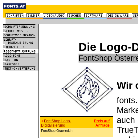
Die Logo-D
FontShop Österr
Wir 
fonts.
Marke
auch 
FontShop Logo-
Preis auf
Digitalisierung
Anfrage
TrueT
FontShop Österreich