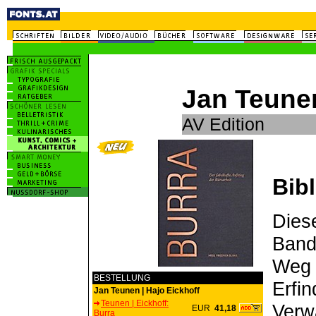
Jan Teunen
AV Edition
Bib
Diese
Band
Weg 
BESTELLUNG
Erfi
Jan Teunen | Hajo Eickhoff
Teunen | Eickhoff:
Verw
EUR
41,18
Burra