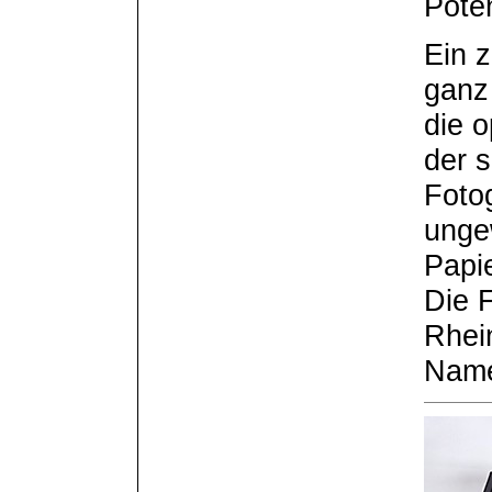
Pote
Ein 
ganz
die 
der 
Fotog
unge
Papi
Die 
Rhei
Name