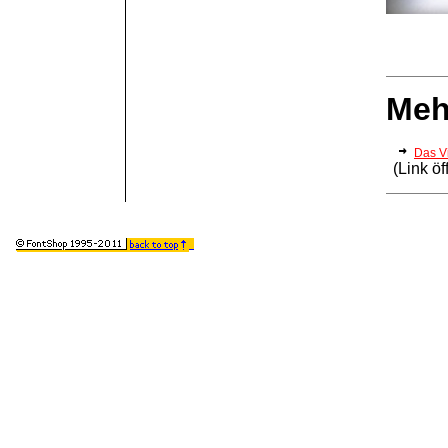
Meh
Das V
(Link ö