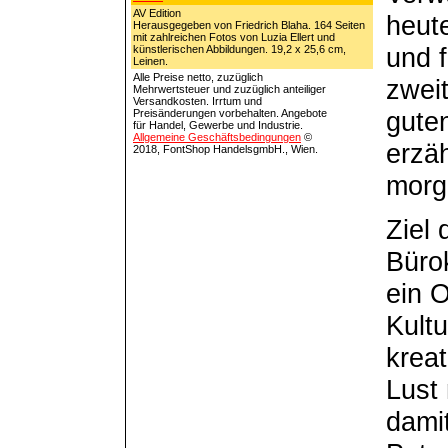
AV Edition
heute
Herausgegeben von Friedrich Blaha. 164 Seiten
mit zahlreichen Fotos von Luzia Ellert und
und f
künstlerischen Abbildungen. 19,2 x 25,6 cm,
Leinen.
Alle Preise netto, zuzüglich
zweit
Mehrwertsteuer und zuzüglich anteiliger
Versandkosten. Irrtum und
gute
Preisänderungen vorbehalten. Angebote
für Handel, Gewerbe und Industrie.
Allgemeine Geschäftsbedingungen
©
erzäh
2018, FontShop HandelsgmbH., Wien.
morge
Ziel 
Büro
ein O
Kultu
kreat
Lust 
dami